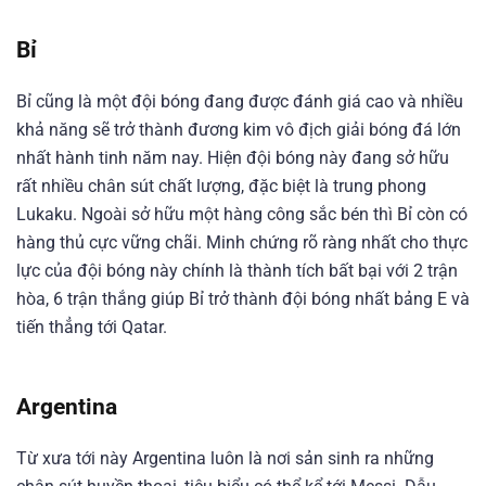
Bỉ
Bỉ cũng là một đội bóng đang được đánh giá cao và nhiều
khả năng sẽ trở thành đương kim vô địch giải bóng đá lớn
nhất hành tinh năm nay. Hiện đội bóng này đang sở hữu
rất nhiều chân sút chất lượng, đặc biệt là trung phong
Lukaku. Ngoài sở hữu một hàng công sắc bén thì Bỉ còn có
hàng thủ cực vững chãi. Minh chứng rõ ràng nhất cho thực
lực của đội bóng này chính là thành tích bất bại với 2 trận
hòa, 6 trận thắng giúp Bỉ trở thành đội bóng nhất bảng E và
tiến thẳng tới Qatar.
Argentina
Từ xưa tới này Argentina luôn là nơi sản sinh ra những