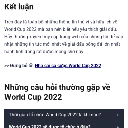
Kết luận
Trên đây là toàn bộ những thông tin thú vị và hữu ích về
World Cup 2022 mà bạn nên biết nếu yêu thích giải đấu.
Hãy thường xuyên truy cập trang web của chúng tôi để cập
nhật những tin tức mới nhất về giải đấu bóng đá lớn nhất
hành tinh đang rất được mong chờ này.
>> Đừng bỏ lỡ:
Nhà cái cá cược World Cup 2022
Những câu hỏi thường gặp về
World Cup 2022
Thời gian tổ chức World Cup 2022 là khi nào?
World Cup 2022 sẽ được tổ chức ở đâu?