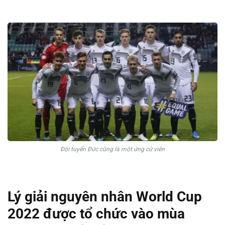
Đội tuyển Đức cũng là một ứng cử viên
Lý giải nguyên nhân World Cup
2022 được tổ chức vào mùa