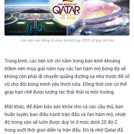
Các sân vận động tổ chức World Cup 2022 có quy mô lớn
Trung bình, các tiện ích chỉ nằm trong bán kính khoảng
60km nên mùa giải năm nay các fan hâm mộ bóng đá sẽ
không còn phải di chuyển quãng đường xa như trước để cổ
vũ cho đội bóng mình yêu thích nữa. Đồng thời còn có thể
giúp hạn chế được lượng rác thải thải ra môi trường.
Mặt khác, để đảm bảo sức khỏe cho cả các cầu thủ, ban
huấn luyện, ban điều hành trận đấu và fan hâm mộ, nhiệt
độ trong sân sẽ luôn được duy trì ở mức dưới 20 độ C
trong suốt thời gian diễn ra trận đấu. Đó là nhờ Qatar đã