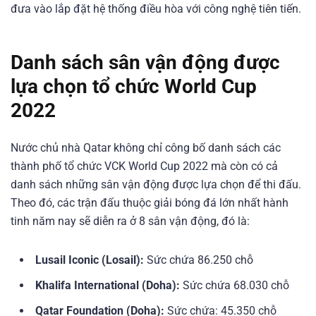
đưa vào lắp đặt hệ thống điều hòa với công nghệ tiên tiến.
Danh sách sân vận động được
lựa chọn tổ chức World Cup
2022
Nước chủ nhà Qatar không chỉ công bố danh sách các
thành phố tổ chức VCK World Cup 2022 mà còn có cả
danh sách những sân vận động được lựa chọn để thi đấu.
Theo đó, các trận đấu thuộc giải bóng đá lớn nhất hành
tinh năm nay sẽ diễn ra ở 8 sân vận động, đó là:
Lusail Iconic (Losail):
Sức chứa 86.250 chỗ
Khalifa International (Doha):
Sức chứa 68.030 chỗ
Qatar Foundation (Doha):
Sức chứa: 45.350 chỗ