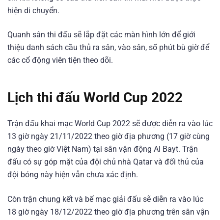
hiện di chuyển.
Quanh sân thi đấu sẽ lắp đặt các màn hình lớn để giới
thiệu danh sách cầu thủ ra sân, vào sân, số phút bù giờ để
các cổ động viên tiện theo dõi.
Lịch thi đấu World Cup 2022
Trận đấu khai mạc World Cup 2022 sẽ được diễn ra vào lúc
13 giờ ngày 21/11/2022 theo giờ địa phương (17 giờ cùng
ngày theo giờ Việt Nam) tại sân vận động Al Bayt. Trận
đấu có sự góp mặt của đội chủ nhà Qatar và đối thủ của
đội bóng này hiện vẫn chưa xác định.
Còn trận chung kết và bế mạc giải đấu sẽ diễn ra vào lúc
18 giờ ngày 18/12/2022 theo giờ địa phương trên sân vận