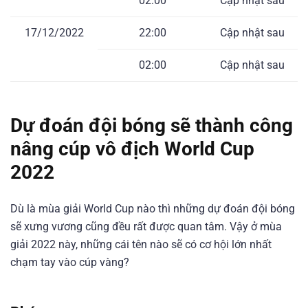
02:00
Cập nhật sau
17/12/2022
22:00
Cập nhật sau
02:00
Cập nhật sau
Dự đoán đội bóng sẽ thành công
nâng cúp vô địch World Cup
2022
Dù là mùa giải World Cup nào thì những dự đoán đội bóng
sẽ xưng vương cũng đều rất được quan tâm. Vậy ở mùa
giải 2022 này, những cái tên nào sẽ có cơ hội lớn nhất
chạm tay vào cúp vàng?