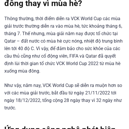
đông thay vì mùa hè?
Thông thường, thời điểm diễn ra VCK World Cup các mùa
giải trước thường diễn ra vào mùa hè, tức khoảng tháng 6,
tháng 7. Thế nhưng, mùa giải năm nay được tổ chức tại
Qatar – đất nước có mùa hè cực nóng, nhiệt độ trung bình
lên tới 40 độ C. Vì vậy, để đảm bảo cho sức khỏe của các
cầu thủ cũng như cổ động viên, FIFA và Qatar đã quyết
định lùi thời gian tổ chức VCK World Cup 2022 từ mùa hè
xuống mùa đông.
Như vậy, năm nay, VCK World Cup sẽ diễn ra muộn hơn so
với các mùa giải trước, bắt đầu từ ngày 21/11/2022 tới
ngày 18/12/2022, tổng cộng 28 ngày thay vì 32 ngày như
trước.