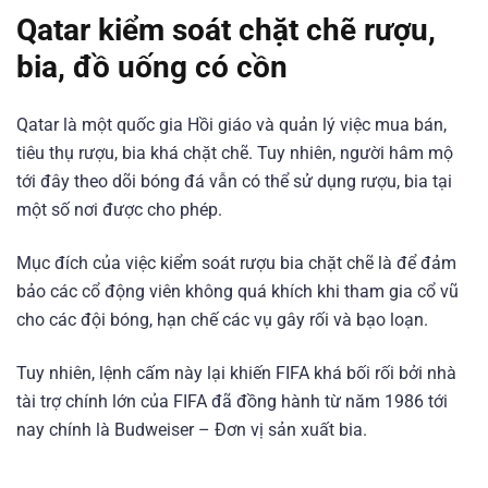
Qatar kiểm soát chặt chẽ rượu,
bia, đồ uống có cồn
Qatar là một quốc gia Hồi giáo và quản lý việc mua bán,
tiêu thụ rượu, bia khá chặt chẽ. Tuy nhiên, người hâm mộ
tới đây theo dõi bóng đá vẫn có thể sử dụng rượu, bia tại
một số nơi được cho phép.
Mục đích của việc kiểm soát rượu bia chặt chẽ là để đảm
bảo các cổ động viên không quá khích khi tham gia cổ vũ
cho các đội bóng, hạn chế các vụ gây rối và bạo loạn.
Tuy nhiên, lệnh cấm này lại khiến FIFA khá bối rối bởi nhà
tài trợ chính lớn của FIFA đã đồng hành từ năm 1986 tới
nay chính là Budweiser – Đơn vị sản xuất bia.