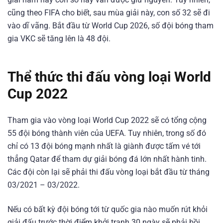
cũng theo FIFA cho biết, sau mùa giải này, con số 32 sẽ đi
vào dĩ vãng. Bắt đầu từ World Cup 2026, số đội bóng tham
gia VKC sẽ tăng lên là 48 đội.
Thể thức thi đấu vòng loại World
Cup 2022
Tham gia vào vòng loại World Cup 2022 sẽ có tổng cộng
55 đội bóng thành viên của UEFA. Tuy nhiên, trong số đó
chỉ có 13 đội bóng mạnh nhất là giành được tấm vé tới
thẳng Qatar để tham dự giải bóng đá lớn nhất hành tinh.
Các đội còn lại sẽ phải thi đấu vòng loại bắt đầu từ tháng
03/2021 – 03/2022.
Nếu có bất kỳ đội bóng tới từ quốc gia nào muốn rút khỏi
giải đấu trước thời điểm khởi tranh 30 ngày sẽ phải bồi