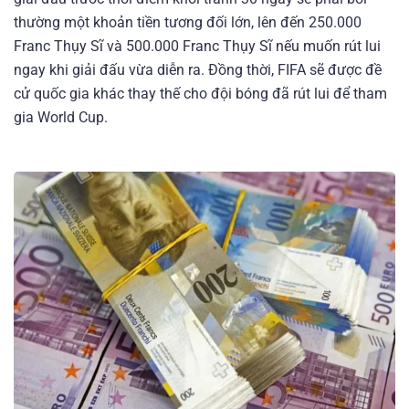
thường một khoản tiền tương đối lớn, lên đến 250.000
Franc Thụy Sĩ và 500.000 Franc Thụy Sĩ nếu muốn rút lui
ngay khi giải đấu vừa diễn ra. Đồng thời, FIFA sẽ được đề
cử quốc gia khác thay thế cho đội bóng đã rút lui để tham
gia World Cup.