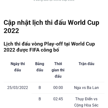
Cập nhật lịch thi đấu World Cup
2022
Lịch thi đấu vòng Play-off tại World Cup
2022 được FIFA công bố
Ngày thi
Bảng
Thời
Trận đấu
đấu
đấu
gian thi
đấu
25/03/2022
B
00:00
Nga vs Ba Lan
B
02:45
Thụy Điển vs
Cộng Hòa Séc