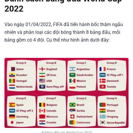
2022
Vào ngày 01/04/2022, FIFA đã tiến hành bốc thăm ngẫu
nhiên và phân loại các đội bóng thành 8 bảng đấu, mỗi
bảng gồm có 4 đội. Cụ thể như hình ảnh dưới đây:
8 bảng đấu tại World Cup 2022