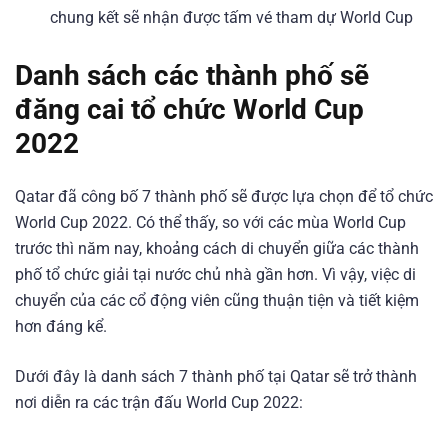
chung kết sẽ nhận được tấm vé tham dự World Cup
Danh sách các thành phố sẽ
đăng cai tổ chức World Cup
2022
Qatar đã công bố 7 thành phố sẽ được lựa chọn để tổ chức
World Cup 2022. Có thể thấy, so với các mùa World Cup
trước thì năm nay, khoảng cách di chuyển giữa các thành
phố tổ chức giải tại nước chủ nhà gần hơn. Vì vậy, việc di
chuyển của các cổ động viên cũng thuận tiện và tiết kiệm
hơn đáng kể.
Dưới đây là danh sách 7 thành phố tại Qatar sẽ trở thành
nơi diễn ra các trận đấu World Cup 2022: