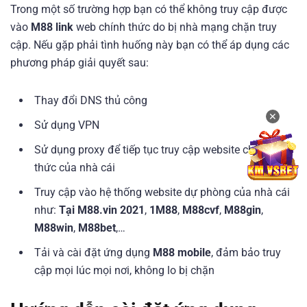
Trong một số trường hợp bạn có thể không truy cập được
vào
M88 link
web chính thức do bị nhà mạng chặn truy
cập. Nếu gặp phải tình huống này bạn có thể áp dụng các
phương pháp giải quyết sau:
Thay đổi DNS thủ công
✕
Sử dụng VPN
Sử dụng proxy để tiếp tục truy cập website chính
thức của nhà cái
Truy cập vào hệ thống website dự phòng của nhà cái
như:
Tại M88.vin 2021
,
1M88
,
M88cvf
,
M88gin
,
M88win
,
M88bet
,…
Tải và cài đặt ứng dụng
M88 mobile
, đảm bảo truy
cập mọi lúc mọi nơi, không lo bị chặn