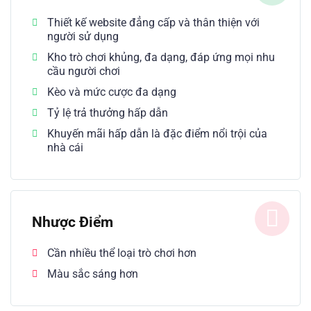
Thiết kế website đẳng cấp và thân thiện với
người sử dụng
Kho trò chơi khủng, đa dạng, đáp ứng mọi nhu
cầu người chơi
Kèo và mức cược đa dạng
Tỷ lệ trả thưởng hấp dẫn
Khuyến mãi hấp dẫn là đặc điểm nổi trội của
nhà cái
Nhược Điểm
Cần nhiều thể loại trò chơi hơn
Màu sắc sáng hơn