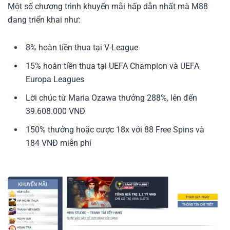
Một số chương trình khuyến mãi hấp dẫn nhất mà M88
đang triển khai như:
8% hoàn tiền thua tại V-League
15% hoàn tiền thua tại UEFA Champion và UEFA
Europa Leagues
Lời chúc từ Maria Ozawa thưởng 288%, lên đến
39.608.000 VNĐ
150% thưởng hoặc cược 18x với 88 Free Spins và
184 VNĐ miễn phí