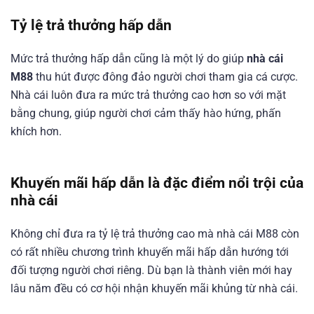
Tỷ lệ trả thưởng hấp dẫn
Mức trả thưởng hấp dẫn cũng là một lý do giúp
nhà cái
M88
thu hút được đông đảo người chơi tham gia cá cược.
Nhà cái luôn đưa ra mức trả thưởng cao hơn so với mặt
bằng chung, giúp người chơi cảm thấy hào hứng, phấn
khích hơn.
Khuyến mãi hấp dẫn là đặc điểm nổi trội của
nhà cái
Không chỉ đưa ra tỷ lệ trả thưởng cao mà nhà cái M88 còn
có rất nhiều chương trình khuyến mãi hấp dẫn hướng tới
đối tượng người chơi riêng. Dù bạn là thành viên mới hay
lâu năm đều có cơ hội nhận khuyến mãi khủng từ nhà cái.