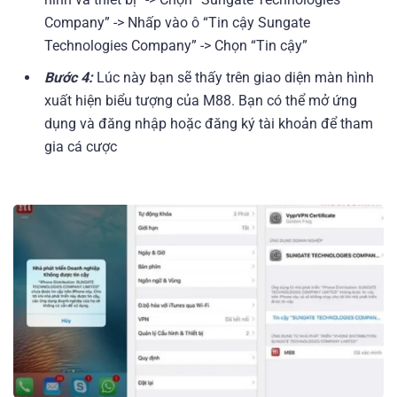
Company” -> Nhấp vào ô “Tin cậy Sungate
Technologies Company” -> Chọn “Tin cậy”
Bước 4:
Lúc này bạn sẽ thấy trên giao diện màn hình
xuất hiện biểu tượng của M88. Bạn có thể mở ứng
dụng và đăng nhập hoặc đăng ký tài khoản để tham
gia cá cược