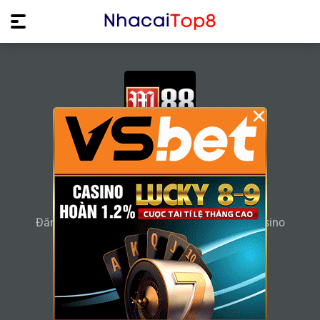
×
4.8
/5
Nhà Cái M88
Đăng ký M88 để nhận thưởng chào mừng Casino
88% lên đến 1.888.000 VND
Chơi Ngay