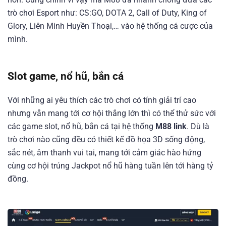
trò chơi Esport như: CS:GO, DOTA 2, Call of Duty, King of
Glory, Liên Minh Huyền Thoại,… vào hệ thống cá cược của
mình.
Slot game, nổ hũ, bắn cá
Với những ai yêu thích các trò chơi có tính giải trí cao
nhưng vẫn mang tới cơ hội thắng lớn thì có thể thử sức với
các game slot, nổ hũ, bắn cá tại hệ thống
M88 link
. Dù là
trò chơi nào cũng đều có thiết kế đồ họa 3D sống động,
sắc nét, âm thanh vui tai, mang tới cảm giác hào hứng
cùng cơ hội trúng Jackpot nổ hũ hàng tuần lên tới hàng tỷ
đồng.