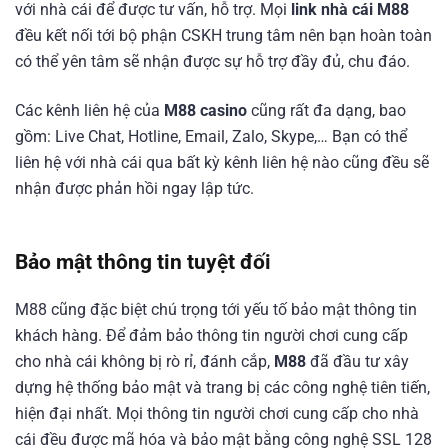
với nhà cái để được tư vấn, hỗ trợ. Mọi
link nhà cái M88
đều kết nối tới bộ phận CSKH trung tâm nên bạn hoàn toàn
có thể yên tâm sẽ nhận được sự hỗ trợ đầy đủ, chu đáo.
Các kênh liên hệ của
M88 casino
cũng rất đa dạng, bao
gồm: Live Chat, Hotline, Email, Zalo, Skype,… Bạn có thể
liên hệ với nhà cái qua bất kỳ kênh liên hệ nào cũng đều sẽ
nhận được phản hồi ngay lập tức.
Bảo mật thông tin tuyệt đối
M88 cũng đặc biệt chú trọng tới yếu tố bảo mật thông tin
khách hàng. Để đảm bảo thông tin người chơi cung cấp
cho nhà cái không bị rò rỉ, đánh cắp,
M88
đã đầu tư xây
dựng hệ thống bảo mật và trang bị các công nghệ tiên tiến,
hiện đại nhất. Mọi thông tin người chơi cung cấp cho nhà
cái đều được mã hóa và bảo mật bằng công nghệ SSL 128