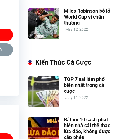
Miles Robinson bỏ lỡ
World Cup vì chấn
thương
May 12, 2022
á
Kiến Thức Cá Cược
TOP 7 sai lầm phổ
biến nhất trong cá
cược
July 11, 2022
Bật mí 10 cách phát
hiện nhà cái thể thao
lừa đảo, không được
cấp phép