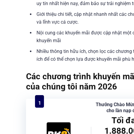
uy tín nhất hiện nay, đảm bảo sự trải nghiệm t
Giới thiệu chi tiết, cập nhật nhanh nhất các 
và lĩnh vực cá cược.
Nội cung các khuyến mãi được cập nhật một cá
khuyến mãi
Nhiều thông tin hữu ích, chọn lọc các chương t
ích để có thể chọn lựa được khuyến mãi phù 
Các chương trình khuyến mãi
của chúng tôi năm 2026
1
Thưởng Chào Mừ
cho lần nạp 
Tối đ
1.888.